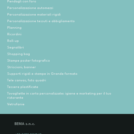
Pendagli con foro
Personalizzazione automezzi
Personalizzazione materiali rigidi
Personalizzazione tessuti e abbigliamento
Planning
Ricordini
Roll-up
Segnalibri
Shopping bag
Stampe poster fotografico
Striscioni, banner
Supporti rigidi e stampe in Grande formato
Tele canvas, foto quadri
Tessere plastificate
Tovagliette in carta personalizzate: igiene e marketing per il tuo
ristorante
Vetrofanie
BEMA s.n.c.