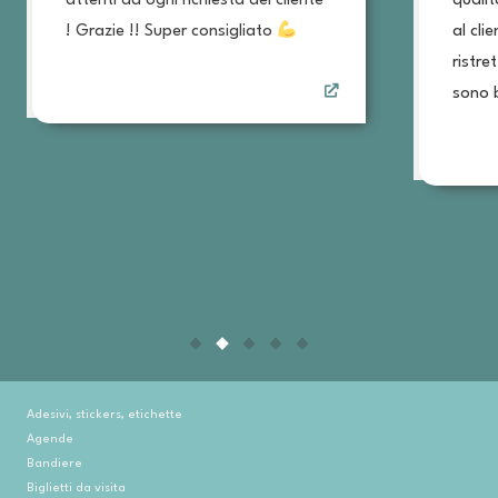
attenti ad ogni richiesta del cliente
qualit
! Grazie !! Super consigliato
al cli
ristre
sono b
Adesivi, stickers, etichette
Agende
Bandiere
Biglietti da visita