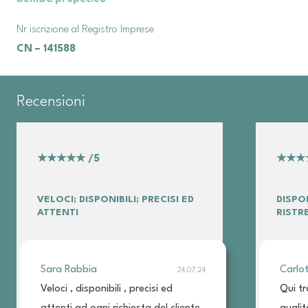
Nr iscrizione al Registro Imprese
CN – 141588
Recensioni
★★★★★
/5
★★★
VELOCI; DISPONIBILI; PRECISI ED
DISPO
ATTENTI
RISTR
Sara Rabbia
Carlo
24.07.24
Veloci , disponibili , precisi ed
Qui tr