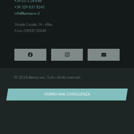
+39 0173 281948
+39 329 837 8243
info@bemasnc.it
Strada Cauda, 14 – Alba
P.Iva: 01888730049
© 2024 Bema snc. Tutti i diritti riservati
Privacy Policy
Cookie Policy
Dati aziendali
VORREI UNA CONSULENZA
Termini d’uso
credits: Ynnesti
Preferenze privacy