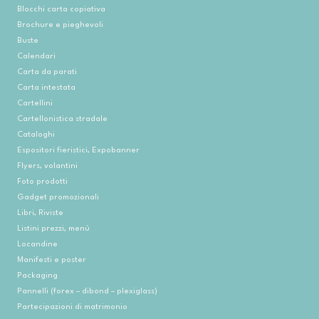
Blocchi carta copiativa
Brochure e pieghevoli
Buste
Calendari
Carta da parati
Carta intestata
Cartellini
Cartellonistica stradale
Cataloghi
Espositori fieristici, Expobanner
Flyers, volantini
Foto prodotti
Gadget promozionali
Libri, Riviste
Listini prezzi, menù
Locandine
Manifesti e poster
Packaging
Pannelli (forex – dibond – plexiglass)
Partecipazioni di matrimonio