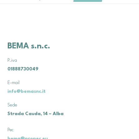
BEMA s.n.c.
P.iva
01888730049
E-mail
info@bemasnc.it
Sede
Strada Cauda, 14 – Alba
Pec
bema@propec.eu