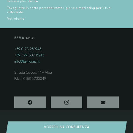
Tessere plastificate
Tovagliette in carta personalizzate: igiene e marketing per il tuo
ristorante
Vetrofanie
BEMA s.n.c.
+39 0173 281948
+39 329 837 8243
info@bemasnc.it
Strada Cauda, 14 – Alba
P.Iva: 01888730049
© 2024 Bema snc. Tutti i diritti riservati
VORREI UNA CONSULENZA