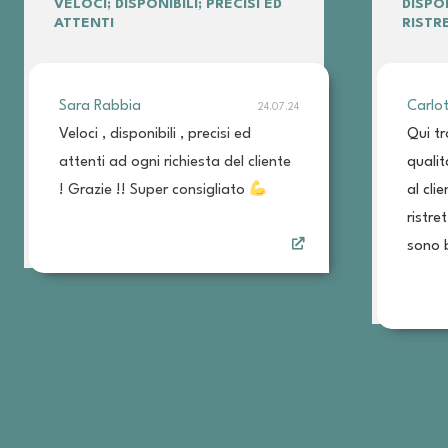
VELOCI; DISPONIBILI; PRECISI ED
DISPO
ATTENTI
RISTR
Sara Rabbia
Carlo
24.07.24
Veloci , disponibili , precisi ed
Qui tr
attenti ad ogni richiesta del cliente
qualit
! Grazie !! Super consigliato
al cli
ristre
sono b