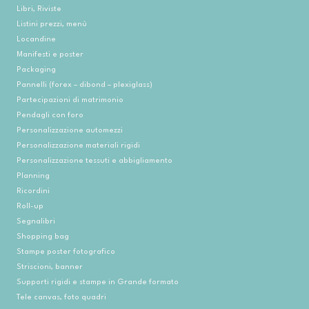
Libri, Riviste
Listini prezzi, menù
Locandine
Manifesti e poster
Packaging
Pannelli (forex – dibond – plexiglass)
Partecipazioni di matrimonio
Pendagli con foro
Personalizzazione automezzi
Personalizzazione materiali rigidi
Personalizzazione tessuti e abbigliamento
Planning
Ricordini
Roll-up
Segnalibri
Shopping bag
Stampe poster fotografico
Striscioni, banner
Supporti rigidi e stampe in Grande formato
Tele canvas, foto quadri