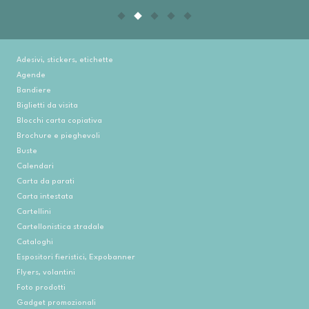
Adesivi, stickers, etichette
Agende
Bandiere
Biglietti da visita
Blocchi carta copiativa
Brochure e pieghevoli
Buste
Calendari
Carta da parati
Carta intestata
Cartellini
Cartellonistica stradale
Cataloghi
Espositori fieristici, Expobanner
Flyers, volantini
Foto prodotti
Gadget promozionali