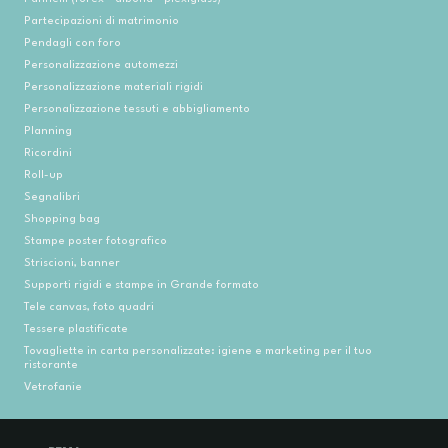
Partecipazioni di matrimonio
Pendagli con foro
Personalizzazione automezzi
Personalizzazione materiali rigidi
Personalizzazione tessuti e abbigliamento
Planning
Ricordini
Roll-up
Segnalibri
Shopping bag
Stampe poster fotografico
Striscioni, banner
Supporti rigidi e stampe in Grande formato
Tele canvas, foto quadri
Tessere plastificate
Tovagliette in carta personalizzate: igiene e marketing per il tuo
ristorante
Vetrofanie