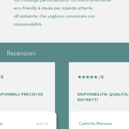
tuo catalogo personalizzato. La scelta di materiali
eco-friendly è ideale per aziende attente
all’ambiente, che vogliono comunicare con
responsabilità.
Recensioni
★★★★★
/5
★★★
DISPONIBILITÀ; QUALITÀ; TEMPI
QUALI
RISTRETTI
PROFE
Carlotta Marsero
Gianl
9.07.24