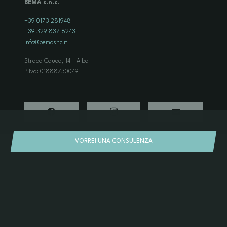
BEMA s.n.c.
+39 0173 281948
+39 329 837 8243
info@bemasnc.it
Strada Cauda, 14 – Alba
P.Iva: 01888730049
VORREI UNA CONSULENZA
© 2024 Bema snc. Tutti i diritti riservati
Privacy Policy
Cookie Policy
Dati aziendali
Termini d’uso
credits: Ynnesti
Preferenze privacy