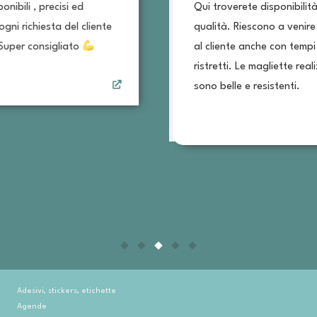
Qui troverete disponibilità e
Qualit
qualità. Riescono a venire incontro
profes
al cliente anche con tempi molto
varieg
ristretti. Le magliette realizzate qui
conse
sono belle e resistenti.
brevis
client
shirts
altro
Consig
Adesivi, stickers, etichette
Agende