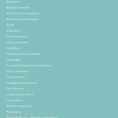
Bandiere
Biglietti da visita
Blocchi carta copiativa
Brochure e pieghevoli
Buste
Calendari
Carta da parati
Carta intestata
Cartellini
Cartellonistica stradale
Cataloghi
Espositori fieristici, Expobanner
Flyers, volantini
Foto prodotti
Gadget promozionali
Libri, Riviste
Listini prezzi, menù
Locandine
Manifesti e poster
Packaging
Pannelli (forex – dibond – plexiglass)